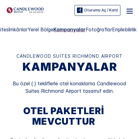
Oturumu Aç / Katıl
ites
İmkânlar
Yerel Bölge
Kampanyalar
Fotoğraflar
Erişilebilirlik
CANDLEWOOD SUITES
RICHMOND AIRPORT
KAMPANYALAR
Bu özel { } tekliflerle otel konaklama
Candlewood
Suites
Richmond Airport
tasarruf edin.
OTEL PAKETLERI
MEVCUTTUR