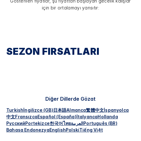
Gösterilen fiyatlar, şu fiyattan başlayan gecelik kalışlar
için bir ortalamayı yansıtır:
SEZON FIRSATLARI
Diğer Dillerde Gözat
Turkish
İngilizce (GB)
日本語
Almanca
繁體中文
İspanyolca
中文
Fransızca
Español (España)
İtalyanca
Hollanda
Русский
Portekizce
한국어
ไทย
العربية
Português (BR)
Bahasa Endonezya
English
Polski
Tiếng Việt