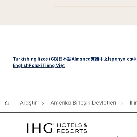
Turkish
İngilizce (GB)
日本語
Almanca
繁體中文
İspanyolca
中
English
Polski
Tiếng Việt
Araştır
Amerika Birleşik Devletleri
Ill