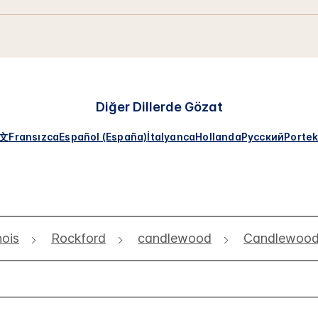
Diğer Dillerde Gözat
文
Fransızca
Español (España)
İtalyanca
Hollanda
Русский
Portek
inois
Rockford
candlewood
Candlewood 