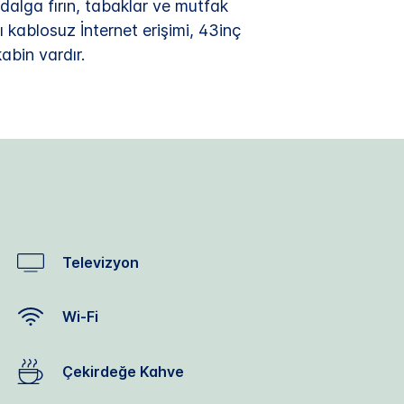
alga fırın, tabaklar ve mutfak
ı kablosuz İnternet erişimi, 43inç
bin vardır.
Televizyon
Wi-Fi
Çekirdeğe Kahve