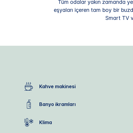
Tüm odalar yakın zamanda yeni
eşyaları içeren tam boy bir buzdo
Smart TV v
Kahve makinesi
Banyo ikramları
Klima