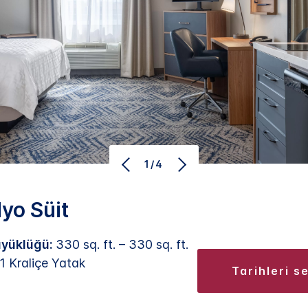
1/4
yo Süit
yüklüğü:
330 sq. ft. – 330 sq. ft.
1 Kraliçe Yatak
tarihleri s