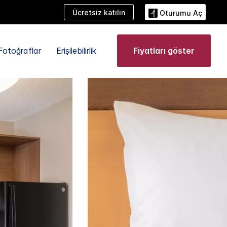
Ücretsiz katılın
Oturumu Aç
Fotoğraflar
Erişilebilirlik
Fiyatları göster