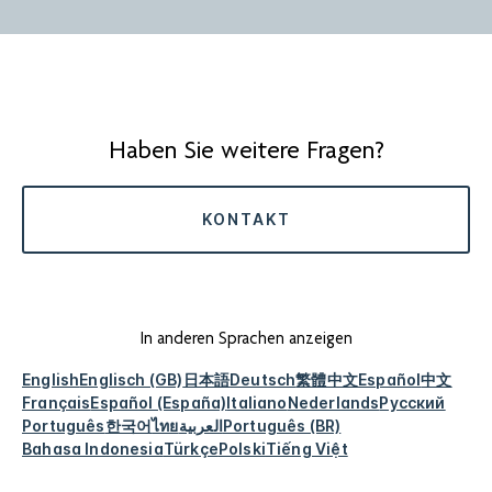
Haben Sie weitere Fragen?
KONTAKT
In anderen Sprachen anzeigen
English
Englisch (GB)
日本語
Deutsch
繁體中文
Español
中文
Français
Español (España)
Italiano
Nederlands
Русский
Português
한국어
ไทย
العربية
Português (BR)
Bahasa Indonesia
Türkçe
Polski
Tiếng Việt