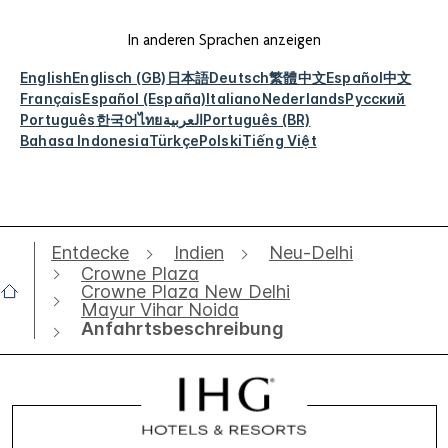
In anderen Sprachen anzeigen
English
Englisch (GB)
日本語
Deutsch
繁體中文
Español
中文
Français
Español (España)
Italiano
Nederlands
Русский
Português
한국어
ไทย
العربية
Português (BR)
Bahasa Indonesia
Türkçe
Polski
Tiếng Việt
Entdecke
Indien
Neu-Delhi
Crowne Plaza
Crowne Plaza New Delhi
Mayur Vihar Noida
Anfahrtsbeschreibung