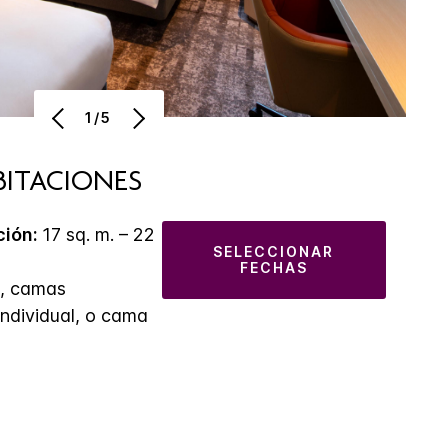
1/5
BITACIONES
ción:
17 sq. m. – 22
SELECCIONAR
FECHAS
, camas
individual, o cama