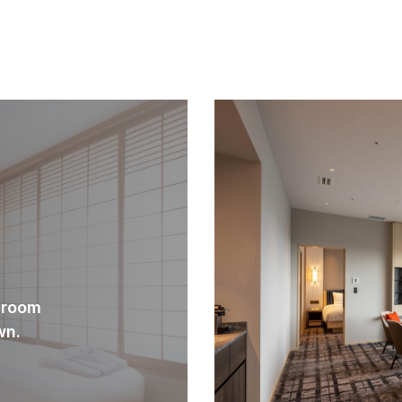
s room
wn.