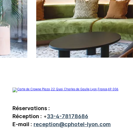
Réservations :
Réception :
+
33-4-78178686
E-mail :
reception@cphotel-lyon.com