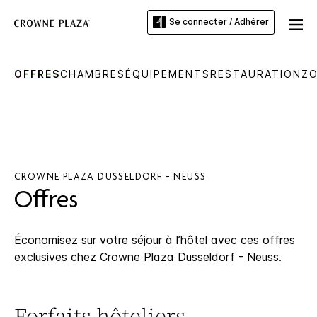
Se connecter / Adhérer
OFFRES
CHAMBRES
ÉQUIPEMENTS
RESTAURATION
ZO
CROWNE PLAZA
DUSSELDORF - NEUSS
Offres
Économisez sur votre séjour à l’hôtel avec ces offres
exclusives chez
Crowne Plaza
Dusseldorf - Neuss
.
Forfaits hôteliers