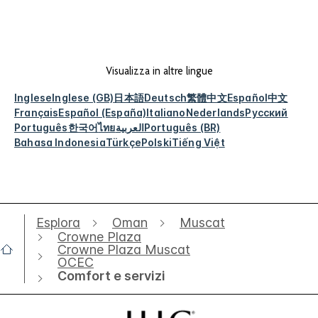
Visualizza in altre lingue
Inglese
Inglese (GB)
日本語
Deutsch
繁體中文
Español
中文
Français
Español (España)
Italiano
Nederlands
Русский
Português
한국어
ไทย
العربية
Português (BR)
Bahasa Indonesia
Türkçe
Polski
Tiếng Việt
Esplora
Oman
Muscat
Crowne Plaza
Crowne Plaza Muscat
OCEC
Comfort e servizi