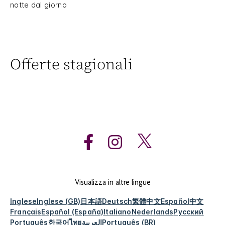
notte dal giorno
Offerte stagionali
Visualizza in altre lingue
Inglese
Inglese (GB)
日本語
Deutsch
繁體中文
Español
中文
Français
Español (España)
Italiano
Nederlands
Русский
Português
한국어
ไทย
العربية
Português (BR)