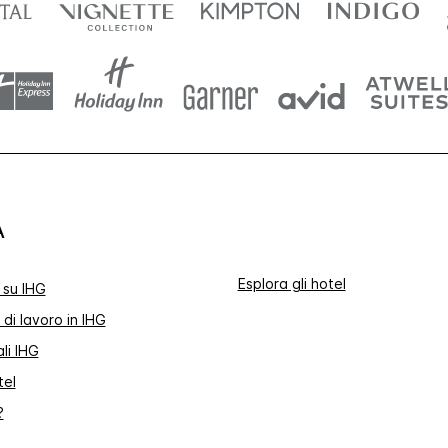
A
Esplora gli hotel
 su IHG
di lavoro in IHG
li IHG
tel
?