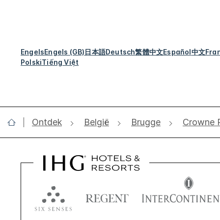
Engels
Engels (GB)
日本語
Deutsch
繁體中文
Español
中文
Fra
Polski
Tiếng Việt
Ontdek
België
Brugge
Crowne 