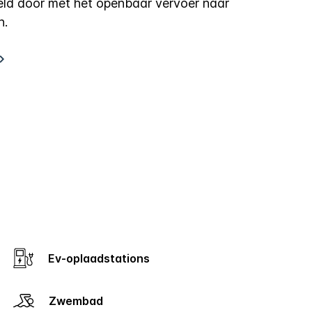
eld door met het openbaar vervoer naar
n.
Ev-oplaadstations
Zwembad