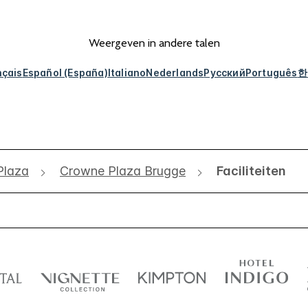
Weergeven in andere talen
nçais
Español (España)
Italiano
Nederlands
Русский
Português
한
Plaza
Crowne Plaza Brugge
Faciliteiten