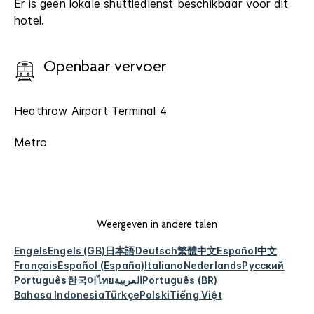
Er is geen lokale shuttledienst beschikbaar voor dit
hotel.
Openbaar vervoer
Heathrow Airport Terminal 4
Metro
Weergeven in andere talen
Engels
Engels (GB)
日本語
Deutsch
繁體中文
Español
中文
Français
Español (España)
Italiano
Nederlands
Русский
Português
한국어
ไทย
العربية
Português (BR)
Bahasa Indonesia
Türkçe
Polski
Tiếng Việt