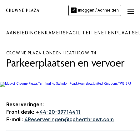
Inloggen / Aanmelden
AANBIEDINGEN
KAMERS
FACILITEITEN
ETEN
PLAATSE
CROWNE PLAZA
LONDEN HEATHROW T4
Parkeerplaatsen en vervoer
Reserveringen:
Front desk:
+
44-20-39714411
E-mail:
4Reserveringen@cpheathrowt.com