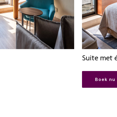
Suite met 
boek nu