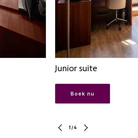
Junior suite
boek nu
1/4