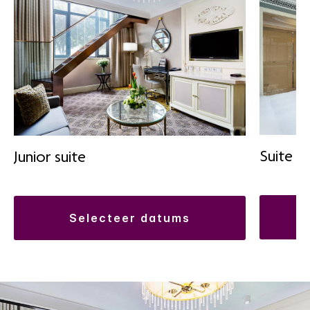
Suite m
Junior suite
selecteer datums