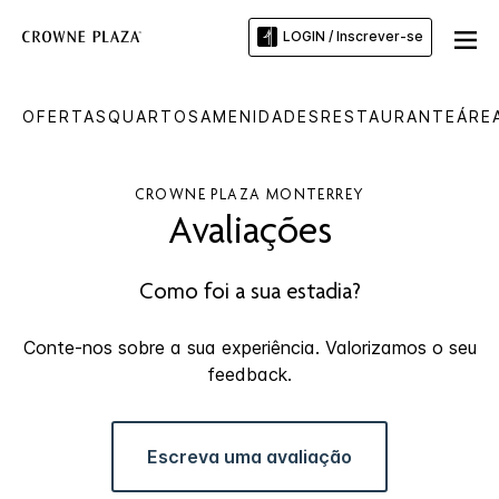
LOGIN / Inscrever-se
OFERTAS
QUARTOS
AMENIDADES
RESTAURANTE
ÁRE
CROWNE PLAZA
MONTERREY
Avaliações
Como foi a sua estadia?
Conte-nos sobre a sua experiência. Valorizamos o seu
feedback.
Escreva uma avaliação