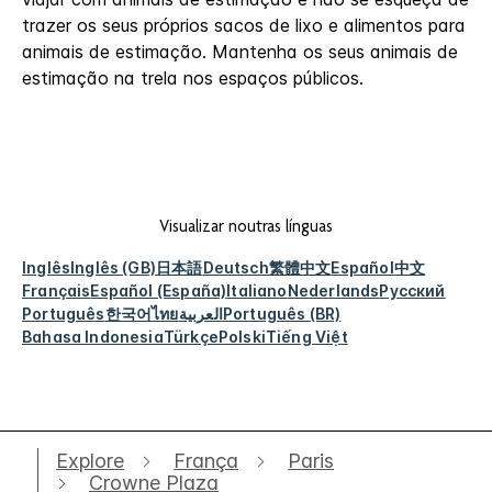
trazer os seus próprios sacos de lixo e alimentos para
animais de estimação. Mantenha os seus animais de
estimação na trela nos espaços públicos.
Visualizar noutras línguas
Inglês
Inglês (GB)
日本語
Deutsch
繁體中文
Español
中文
Français
Español (España)
Italiano
Nederlands
Русский
Português
한국어
ไทย
العربية
Português (BR)
Bahasa Indonesia
Türkçe
Polski
Tiếng Việt
Explore
França
Paris
Crowne Plaza