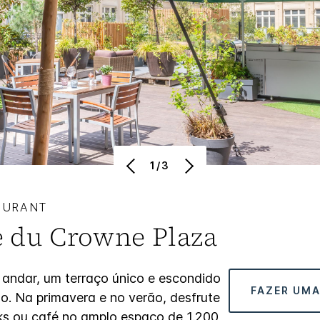
1/3
AURANT
e du Crowne Plaza
 andar, um terraço único e escondido
FAZER UMA
no. Na primavera e no verão, desfrute
nks ou café no amplo espaço de 1.200