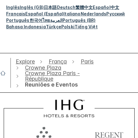
Inglês
Inglês (GB)
日本語
Deutsch
繁體中文
Español
中文
Français
Español (España)
Italiano
Nederlands
Русский
Português
한국어
ไทย
العربية
Português (BR)
Bahasa Indonesia
Türkçe
Polski
Tiếng Việt
Explore
França
Paris
Crowne Plaza
Crowne Plaza Paris -
République
Reuniões e Eventos