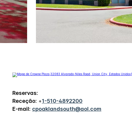
Reservas:
Receção:
+
1-510-4892200
E-mail:
cpoaklandsouth@aol.com