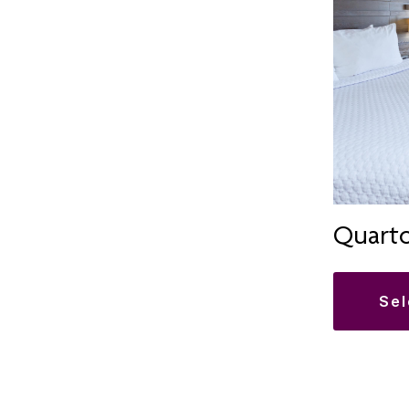
Quarto
se