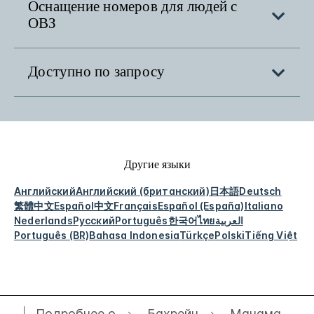
Оснащение номеров для людей с
ОВЗ
Доступно по запросу
Другие языки
Английский
Английский (британский)
日本語
Deutsch
繁體中文
Español
中文
Français
Español (España)
Italiano
Nederlands
Русский
Português
한국어
ไทย
العربية
Português (BR)
Bahasa Indonesia
Türkçe
Polski
Tiếng Việt
Подробнее о
Бахрейн
Манама