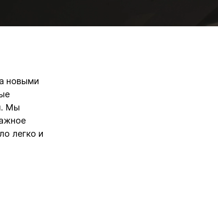
за новыми
ные
 ​​Мы
важное
ло легко и