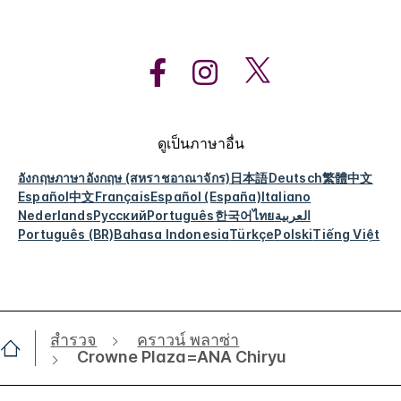
ดูเป็นภาษาอื่น
อังกฤษ
ภาษาอังกฤษ (สหราชอาณาจักร)
日本語
Deutsch
繁體中文
Español
中文
Français
Español (España)
Italiano
Nederlands
Русский
Português
한국어
ไทย
العربية
Português (BR)
Bahasa Indonesia
Türkçe
Polski
Tiếng Việt
สำรวจ
คราวน์ พลาซ่า
Crowne Plaza=ANA Chiryu