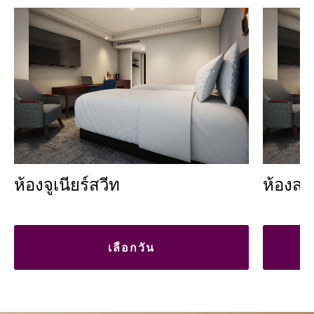
ห้องจูเนียร์สวีท
ห้องสว
เลือกวัน