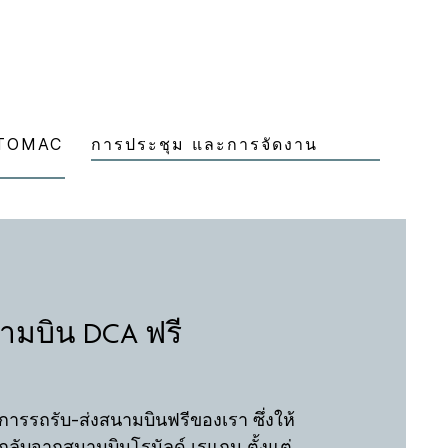
POTOMAC
การประชุม และการจัดงาน
นามบิน DCA ฟรี
ารรถรับ-ส่งสนามบินฟรีของเรา ซึ่งให้
กลับจากสนามบินโรนัลด์ เรแกน ตั้งแต่