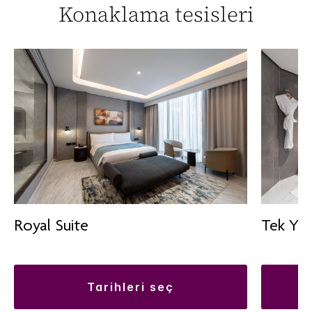
Konaklama tesisleri
Royal Suite
Tek Yat
tarihleri seç