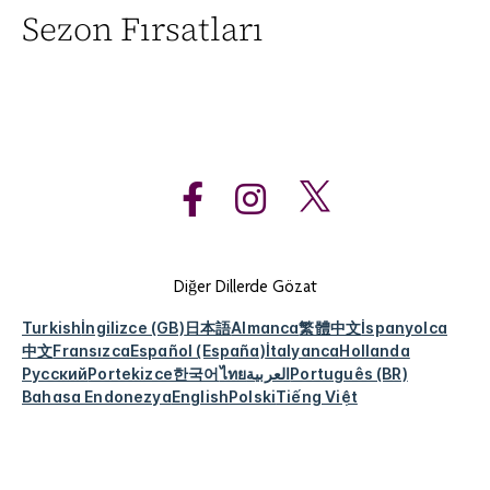
Sezon Fırsatları
Diğer Dillerde Gözat
Turkish
İngilizce (GB)
日本語
Almanca
繁體中文
İspanyolca
中文
Fransızca
Español (España)
İtalyanca
Hollanda
Русский
Portekizce
한국어
ไทย
العربية
Português (BR)
Bahasa Endonezya
English
Polski
Tiếng Việt