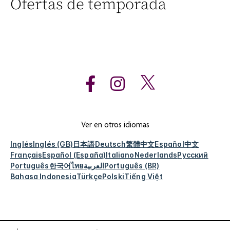
Ofertas de temporada
Ver en otros idiomas
Inglés
Inglés (GB)
日本語
Deutsch
繁體中文
Español
中文
Français
Español (España)
Italiano
Nederlands
Русский
Português
한국어
ไทย
العربية
Português (BR)
Bahasa Indonesia
Türkçe
Polski
Tiếng Việt