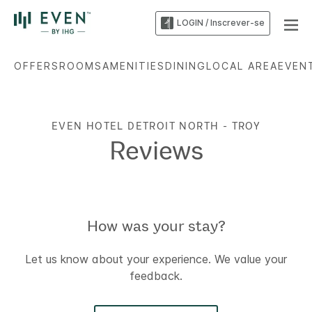
LOGIN / Inscrever-se
OFFERS
ROOMS
AMENITIES
DINING
LOCAL AREA
EVEN
EVEN HOTEL
DETROIT NORTH - TROY
Reviews
How was your stay?
Let us know about your experience. We value your
feedback.