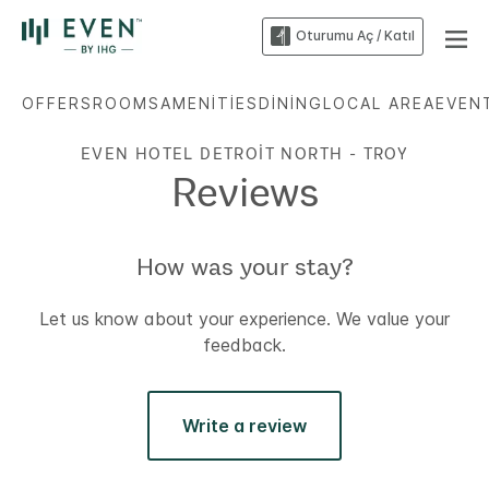
Oturumu Aç / Katıl
OFFERS
ROOMS
AMENITIES
DINING
LOCAL AREA
EVEN
EVEN HOTEL
DETROIT NORTH - TROY
Reviews
How was your stay?
Let us know about your experience. We value your
feedback.
Write a review