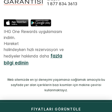
1 877 834 3613
IHG One Rewards uygulamasını
indirin.
Hareket
halindeyken hızlı rezervasyon ve
fazla
hediyeler hakkında daha
bilgi edinin
Web sitemizde en iyi deneyimi yaşamanızı sağlamak amacıyla bu
sayfada yer alan içeriklerin bazı kısımları için makine çevirisi
kullanmaktayız.
© 2026 IHG. Tüm hakları saklıdır. Otellerin çoğunun mülkiyeti ve
FIYATLARI GÖRÜNTÜLE
işletmesi bağımsız kişi veya kurumlara aittir.