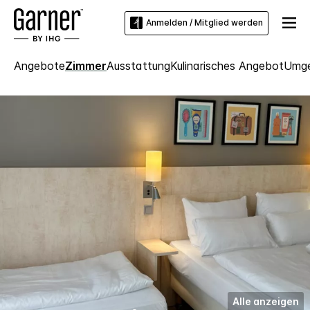
Anmelden / Mitglied werden
Angebote
Zimmer
Ausstattung
Kulinarisches Angebot
Umg
Alle anzeigen