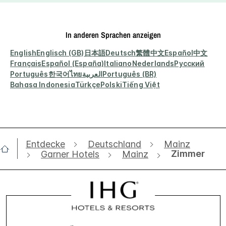
In anderen Sprachen anzeigen
English
Englisch (GB)
日本語
Deutsch
繁體中文
Español
中文
Français
Español (España)
Italiano
Nederlands
Русский
Português
한국어
ไทย
العربية
Português (BR)
Bahasa Indonesia
Türkçe
Polski
Tiếng Việt
Entdecke
Deutschland
Mainz
Zimmer
Garner Hotels
Mainz