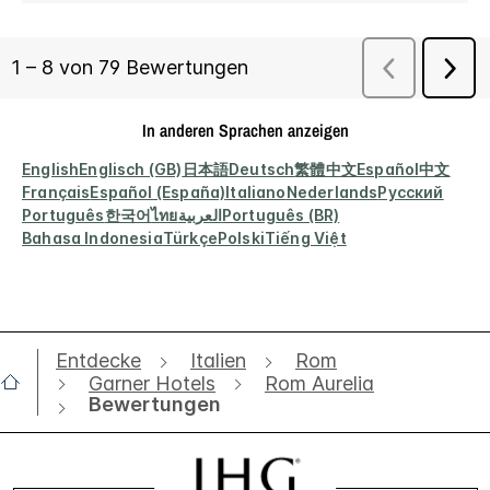
In anderen Sprachen anzeigen
English
Englisch (GB)
日本語
Deutsch
繁體中文
Español
中文
Français
Español (España)
Italiano
Nederlands
Русский
Português
한국어
ไทย
العربية
Português (BR)
Bahasa Indonesia
Türkçe
Polski
Tiếng Việt
Entdecke
Italien
Rom
Garner Hotels
Rom Aurelia
Bewertungen