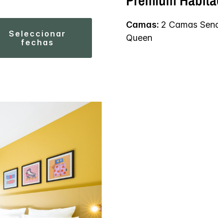
Premium Habita
Camas:
2 Camas Senci
seleccionar
Queen
fechas