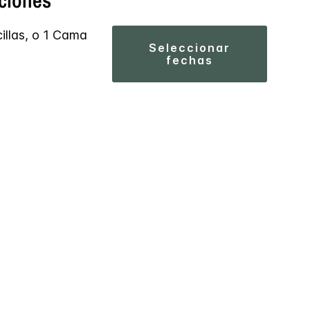
ciones
llas, o 1 Cama
seleccionar
fechas