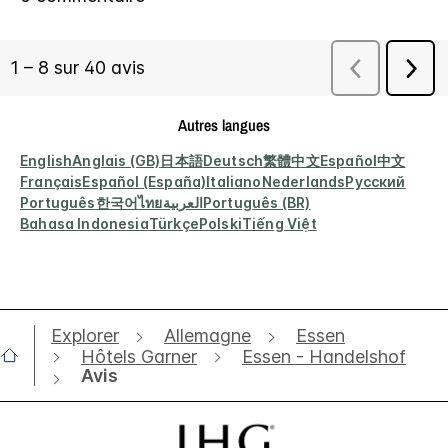
Autres langues
English
Anglais (GB)
日本語
Deutsch
繁體中文
Español
中文
Français
Español (España)
Italiano
Nederlands
Русский
Português
한국어
ไทย
العربية
Português (BR)
Bahasa Indonesia
Türkçe
Polski
Tiếng Việt
Explorer
Allemagne
Essen
Hôtels Garner
Essen - Handelshof
Avis