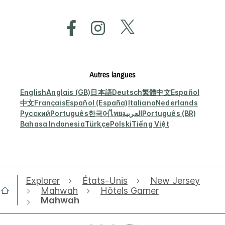
Autres langues
English
Anglais (GB)
日本語
Deutsch
繁體中文
Español
中文
Français
Español (España)
Italiano
Nederlands
Русский
Português
한국어
ไทย
العربية
Português (BR)
Bahasa Indonesia
Türkçe
Polski
Tiếng Việt
Explorer
États-Unis
New Jersey
Mahwah
Hôtels Garner
Mahwah