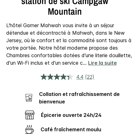
station de ski Campgaw
Mountain
L'hôtel Garner Mahwah vous invite à un séjour
détendue et décontracté à Mahwah, dans le New
Jersey, où le confort et la commodité sont toujours à
votre portée. Notre hôtel moderne propose des
Chambres confortables dotées d'une literie douillette,
d'un Wi-Fi inclus et d'un service c
...
Lire la suite
4.4
(22)
Lire
22
avis.
Collation et rafraîchissement de
Lien
sur
bienvenue
la
même
page.
Épicerie ouverte 24h/​24
Café fraîchement moulu