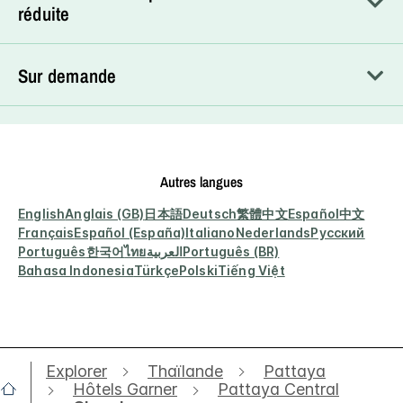
réduite
Sur demande
Autres langues
English
Anglais (GB)
日本語
Deutsch
繁體中文
Español
中文
Français
Español (España)
Italiano
Nederlands
Русский
Português
한국어
ไทย
العربية
Português (BR)
Bahasa Indonesia
Türkçe
Polski
Tiếng Việt
Explorer
Thaïlande
Pattaya
Hôtels Garner
Pattaya Central