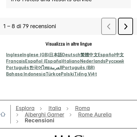
Visualizza in altre lingue
Inglese
Inglese (GB)
日本語
Deutsch
繁體中文
Español
中文
Français
Español (España)
Italiano
Nederlands
Русский
Português
한국어
ไทย
العربية
Português (BR)
Bahasa Indonesia
Türkçe
Polski
Tiếng Việt
Esplora
Italia
Roma
Alberghi Garner
Rome Aurelia
Recensioni