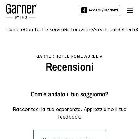
Accedi / Iscriviti
Camere
Comfort e servizi
Ristorazione
Area locale
Offerte
G
GARNER HOTEL
ROME AURELIA
Recensioni
Com'è andato il tuo soggiorno?
Raccontaci la tua esperienza. Apprezziamo il tuo
feedback.