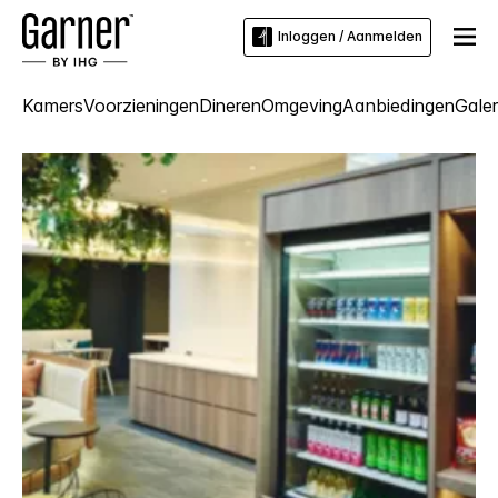
Inloggen / Aanmelden
Kamers
Voorzieningen
Dineren
Omgeving
Aanbiedingen
Galeri