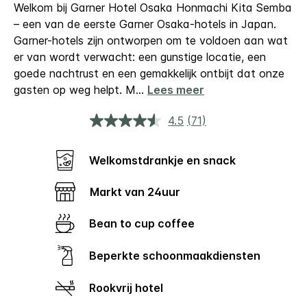
Welkom bij Garner Hotel Osaka Honmachi Kita Semba
– een van de eerste Garner Osaka-hotels in Japan.
Garner-hotels zijn ontworpen om te voldoen aan wat
er van wordt verwacht: een gunstige locatie, een
goede nachtrust en een gemakkelijk ontbijt dat onze
gasten op weg helpt. M
...
Lees meer
4.5
(71)
Lees
71
beoordelingen.
Dezelfde
Welkomstdrankje en snack
paginalink.
Markt van 24uur
Bean to cup coffee
Beperkte schoonmaakdiensten
Rookvrij hotel