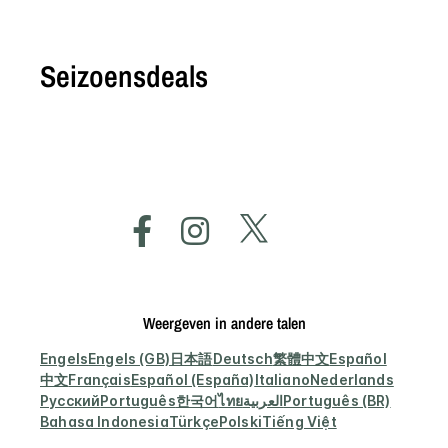
Seizoensdeals
Weergeven in andere talen
Engels
Engels (GB)
日本語
Deutsch
繁體中文
Español
中文
Français
Español (España)
Italiano
Nederlands
Русский
Português
한국어
ไทย
العربية
Português (BR)
Bahasa Indonesia
Türkçe
Polski
Tiếng Việt