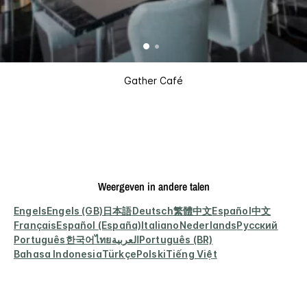
Gather Café
Weergeven in andere talen
Engels
Engels (GB)
日本語
Deutsch
繁體中文
Español
中文
Français
Español (España)
Italiano
Nederlands
Русский
Português
한국어
ไทย
العربية
Português (BR)
Bahasa Indonesia
Türkçe
Polski
Tiếng Việt