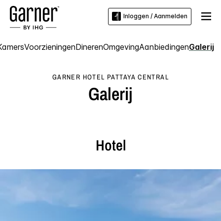
Inloggen / Aanmelden
Kamers
Voorzieningen
Dineren
Omgeving
Aanbiedingen
Galerij
GARNER HOTEL
PATTAYA CENTRAL
Galerij
Hotel