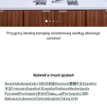
Przygotuj idealną kanapkę śniadaniową według własnego
uznania!
Wyświetl w innych językach
Angielski
Angielski (GB)
日本語
Deutsch
繁體中文
Español
中文
Français
Español (España)
Italiano
Nederlands
Русский
Português
한국어
ไทย
العربية
Português (BR)
Bahasa Indonesia
Türkçe
English
Tiếng Việt