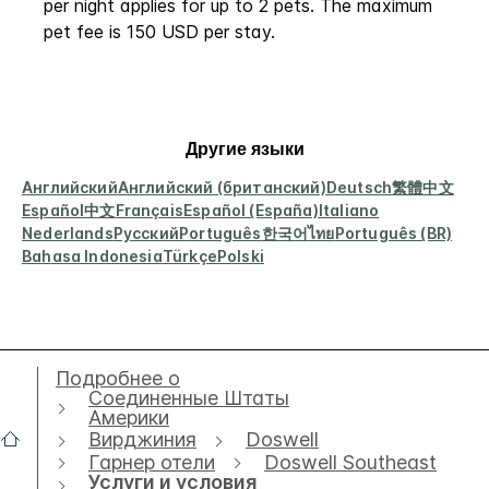
per night applies for up to 2 pets. The maximum
pet fee is 150 USD per stay.
Другие языки
Английский
Английский (британский)
Deutsch
繁體中文
Español
中文
Français
Español (España)
Italiano
Nederlands
Русский
Português
한국어
ไทย
Português (BR)
Bahasa Indonesia
Türkçe
Polski
Подробнее о
Соединенные Штаты
Америки
Вирджиния
Doswell
Гарнер отели
Doswell Southeast
Услуги и условия