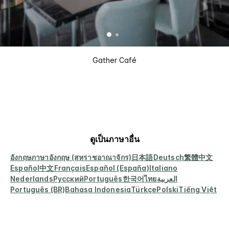
Gather Café
ดูเป็นภาษาอื่น
อังกฤษ
ภาษาอังกฤษ (สหราชอาณาจักร)
日本語
Deutsch
繁體中文
Español
中文
Français
Español (España)
Italiano
Nederlands
Русский
Português
한국어
ไทย
العربية
Português (BR)
Bahasa Indonesia
Türkçe
Polski
Tiếng Việt