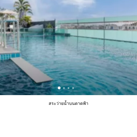
สระว่ายน้ำบนดาดฟ้า