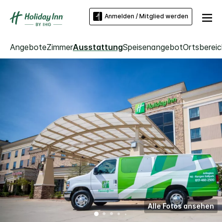
Anmelden / Mitglied werden
Angebote
Zimmer
Ausstattung
Speisenangebot
Ortsberei
Alle Fotos ansehen