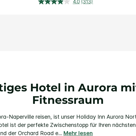
4.0
(313)
313
Bewertungen
lesen.
Link
auf
derselben
Seite.
tiges Hotel in Aurora mi
Fitnessraum
a-Naperville reisen, ist unser Holiday Inn Aurora Nor
tel ist der perfekte Zwischenstopp für Ihren nächste
und der Orchard Road e
...
Mehr lesen