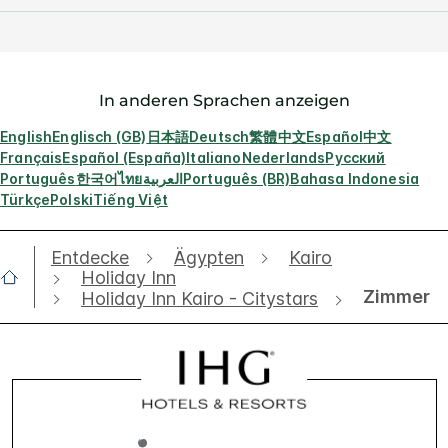
In anderen Sprachen anzeigen
English
Englisch (GB)
日本語
Deutsch
繁體中文
Español
中文
Français
Español (España)
Italiano
Nederlands
Русский
Português
한국어
ไทย
العربية
Português (BR)
Bahasa Indonesia
Türkçe
Polski
Tiếng Việt
Entdecke
Ägypten
Kairo
Holiday Inn
Zimmer
Holiday Inn Kairo - Citystars