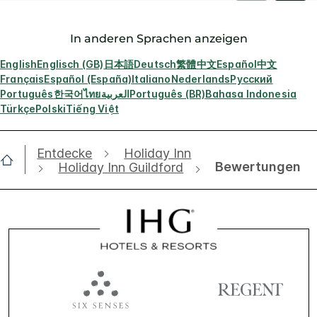
In anderen Sprachen anzeigen
English
Englisch (GB)
日本語
Deutsch
繁體中文
Español
中文
Français
Español (España)
Italiano
Nederlands
Русский
Português
한국어
ไทย
العربية
Português (BR)
Bahasa Indonesia
Türkçe
Polski
Tiếng Việt
Entdecke
Holiday Inn
Bewertungen
Holiday Inn Guildford