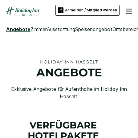
Anmelden / Mitglied werden
Angebote
Zimmer
Ausstattung
Speisenangebot
Ortsbereic
HOLIDAY INN
HASSELT
ANGEBOTE
Exklusive Angebote für Aufenthalte im
Holiday Inn
Hasselt
.
VERFÜGBARE
HOTELPAKETE