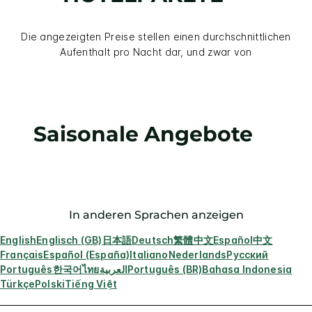
Die angezeigten Preise stellen einen durchschnittlichen
Aufenthalt pro Nacht dar, und zwar von
Saisonale Angebote
In anderen Sprachen anzeigen
English
Englisch (GB)
日本語
Deutsch
繁體中文
Español
中文
Français
Español (España)
Italiano
Nederlands
Русский
Português
한국어
ไทย
العربية
Português (BR)
Bahasa Indonesia
Türkçe
Polski
Tiếng Việt