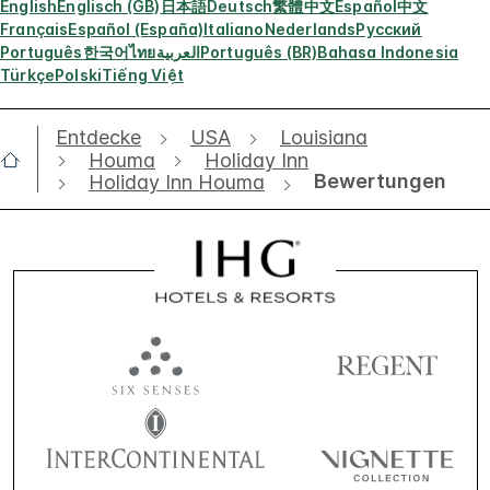
English
Englisch (GB)
日本語
Deutsch
繁體中文
Español
中文
Français
Español (España)
Italiano
Nederlands
Русский
Português
한국어
ไทย
العربية
Português (BR)
Bahasa Indonesia
Türkçe
Polski
Tiếng Việt
Entdecke
USA
Louisiana
Houma
Holiday Inn
Bewertungen
Holiday Inn Houma