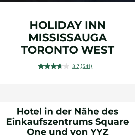
HOLIDAY INN
MISSISSAUGA
TORONTO WEST
3.7
(541)
541
Bewertungen
lesen.
Link
auf
derselben
Seite.
Hotel in der Nähe des
Einkaufszentrums Square
One und von YYZ