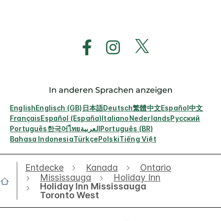
In anderen Sprachen anzeigen
English
Englisch (GB)
日本語
Deutsch
繁體中文
Español
中文
Français
Español (España)
Italiano
Nederlands
Русский
Português
한국어
ไทย
العربية
Português (BR)
Bahasa Indonesia
Türkçe
Polski
Tiếng Việt
Entdecke
Kanada
Ontario
Mississauga
Holiday Inn
Holiday Inn Mississauga
Toronto West