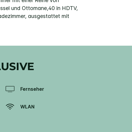
mer mit einer Reihe von
sessel und Ottomane,40 in HDTV,
Badezimmer, ausgestattet mit
LUSIVE
Fernseher
WLAN