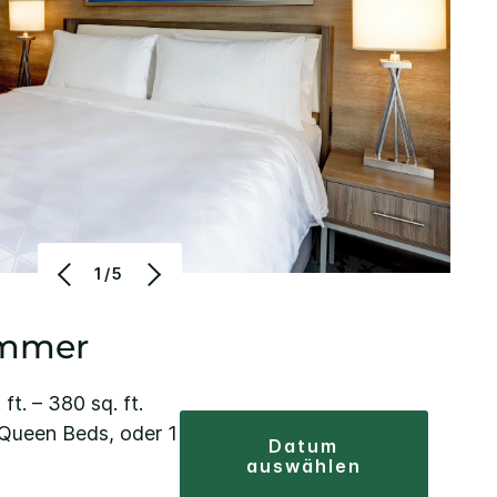
1/5
immer
ft. – 380 sq. ft.
 Queen Beds, oder 1
datum
auswählen