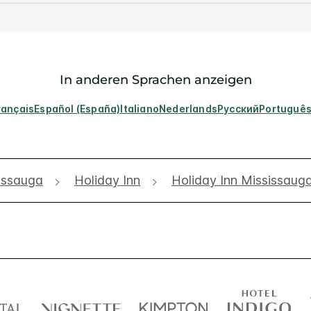
In anderen Sprachen anzeigen
rançais
Español (España)
Italiano
Nederlands
Русский
Portuguê
issauga
Holiday Inn
Holiday Inn Mississaug