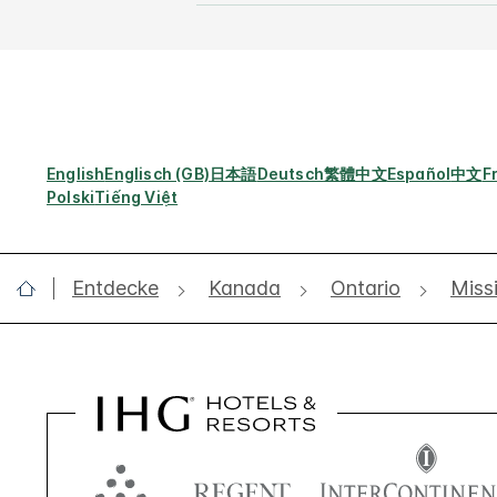
English
Englisch (GB)
日本語
Deutsch
繁體中文
Español
中文
F
Polski
Tiếng Việt
Entdecke
Kanada
Ontario
Miss