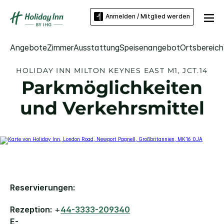
Anmelden / Mitglied werden
Angebote
Zimmer
Ausstattung
Speisenangebot
Ortsbereich
HOLIDAY INN
MILTON KEYNES EAST M1, JCT.14
Parkmöglichkeiten
und Verkehrsmittel
Reservierungen:
Rezeption:
+
44-3333-209340
E-