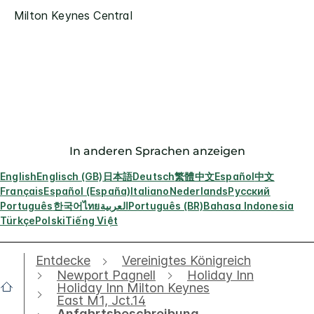
Milton Keynes Central
In anderen Sprachen anzeigen
English
Englisch (GB)
日本語
Deutsch
繁體中文
Español
中文
Français
Español (España)
Italiano
Nederlands
Русский
Português
한국어
ไทย
العربية
Português (BR)
Bahasa Indonesia
Türkçe
Polski
Tiếng Việt
Entdecke
Vereinigtes Königreich
Newport Pagnell
Holiday Inn
Holiday Inn Milton Keynes
East M1, Jct.14
Anfahrtsbeschreibung