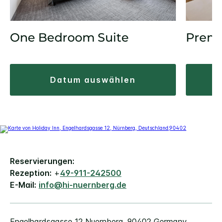
One Bedroom Suite
Prem
datum auswählen
Reservierungen:
Rezeption:
+
49-911-242500
E-Mail:
info@hi-nuernberg.de
Engelhardsgasse 12
Nuernberg
,
90402
Germany