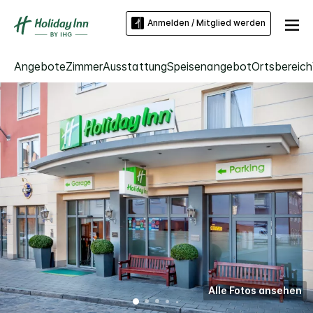
Anmelden / Mitglied werden
Angebote
Zimmer
Ausstattung
Speisenangebot
Ortsbereich
Alle Fotos ansehen