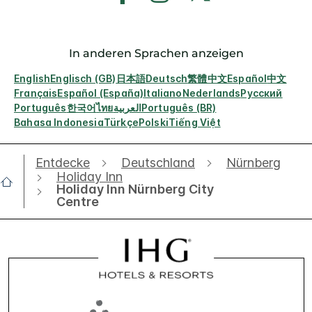
In anderen Sprachen anzeigen
English
Englisch (GB)
日本語
Deutsch
繁體中文
Español
中文
Français
Español (España)
Italiano
Nederlands
Русский
Português
한국어
ไทย
العربية
Português (BR)
Bahasa Indonesia
Türkçe
Polski
Tiếng Việt
Entdecke
Deutschland
Nürnberg
Holiday Inn
Holiday Inn Nürnberg City
Centre