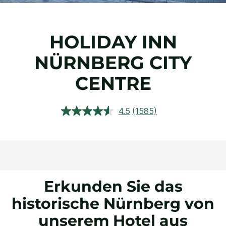
HOLIDAY INN
NÜRNBERG CITY
CENTRE
4.5
(1585)
1585
Bewertungen
lesen.
Link
auf
derselben
Seite.
Erkunden Sie das
historische Nürnberg von
unserem Hotel aus