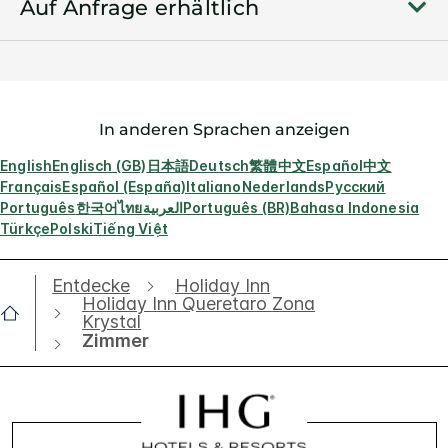
Auf Anfrage erhältlich
In anderen Sprachen anzeigen
English
Englisch (GB)
日本語
Deutsch
繁體中文
Español
中文
Français
Español (España)
Italiano
Nederlands
Русский
Português
한국어
ไทย
العربية
Português (BR)
Bahasa Indonesia
Türkçe
Polski
Tiếng Việt
Entdecke
Holiday Inn
Holiday Inn Queretaro Zona
Krystal
Zimmer